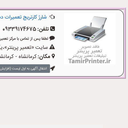
شارژ کارتریج تعمیرات د
تلفن:
09339174675
لطفا پس از تماس با مرکز تعمیر پرینتر
سایت «تعمیر پرینتر»،یک
مکان:
کرمانشاه - کرمانش
انتقال آگهی به اول لیست (افزایش 