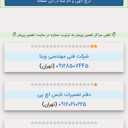
درج آگهی و نام شما در این صفحه
تلفن مراکز تعمیر پرینتر به ترتیب ستاره در سایت تعمیر پرینتر
شرکت فنی مهندسی وینا
09128507445
(تهران)
دفتر تعمیرات نایس اچ پی
09120610225
(تهران)