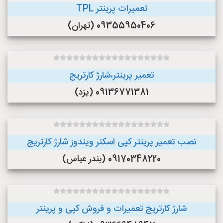
تعمیرات پرینتر TPL
09355950406 (تهران)
تعمیر پرینتر،شارژ کارتریج
09136771381 (یزد)
نصب تعمیر پرینتر کپی اسکنر ویندوز شارژ کارتریج
09170348220 (بندر عباس)
شارژ کارتریج تعمیرات و فروش کپی و پرینتر