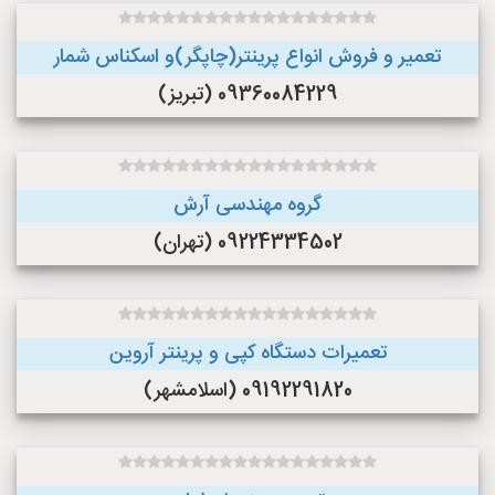
تعمیر و فروش انواع پرینتر(چاپگر)و اسکناس شمار
09360084229 (تبریز)
گروه مهندسی آرش
09224334502 (تهران)
تعمیرات دستگاه کپی و پرینتر آروین
09192291820 (اسلامشهر)