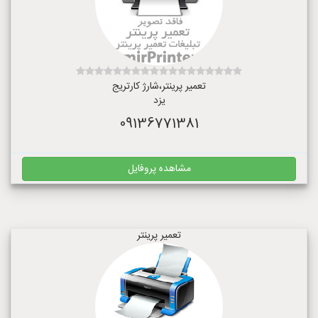
تعمیر پرینتر،شارژ کارتریج
یزد
09136771381
مشاهده پروفایل
تعمیر پرینتر