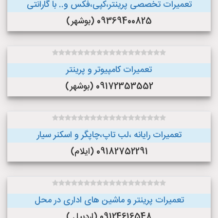
تعمیرات تخصصی پرینتر،کپی،فکس و.. با گارانتی
09369400825 (بوشهر)
تعمیرات کامپیوتر و پرینتر
09172353552 (بوشهر)
تعمیرات رایانه ،لب تاپ،چاپگر و اسکنر سیار
09182752291 (ایلام)
تعمیرات پرینتر و ماشین های اداری در محل
09124616548 (اردبیل )