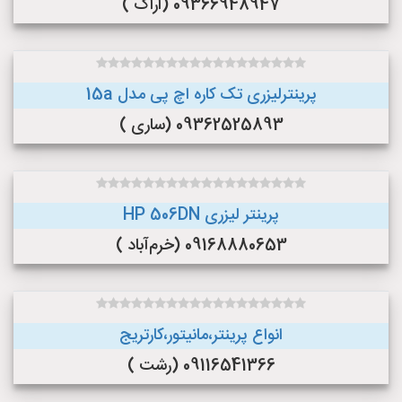
09366948947 (اراک )
پرینترلیزری تک کاره اچ پی مدل 15a
09362525893 (ساری )
پرینتر لیزری HP 506DN
09168880653 (خرم‌آباد )
انواع پرینتر،مانیتور،کارتریج
09116541366 (رشت )