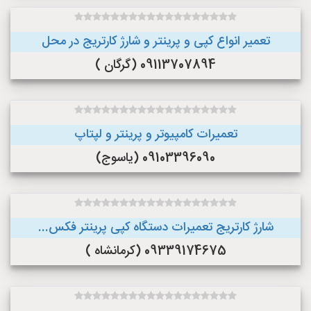
تعمیر انواع کپی و پرینتر و شارژ کارتریج در محل
09113707894 (گرگان )
تعمیرات کامپیوتر و پرینتر و لپتاپ
09103396090 (یاسوج)
شارژ کارتریج تعمیرات دستگاه کپی پرینتر فکس...
09339174675 (کرمانشاه )