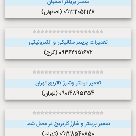
تعمیر پرینتر اصفهان
09132052128 (اصفهان)
تعمیرات پرینتر مکانیکی و الکترونیکی
09362951672 (کرج)
تعمیر پرینتر وشارژ کاتریج تهران
09014895354 (تهران)
تعمیر پرینتر و شارژ کارتریج در محل شما
09228540850 (تهران)