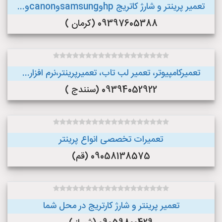
تعمیر پرینتر و شارژ کاتریج hpوsamsungوcanonو...
09397605388 (کرمان )
تعمیرکامپیوتر، تعمیر لب تاب، تعمیرپرینتر،نرم افزار...
09394052922 (سنندج )
تعمیرات تخصصی انواع پرینتر
09058138575 (قم)
تعمیر پرینتر و شارژ کارتریج در محل شما