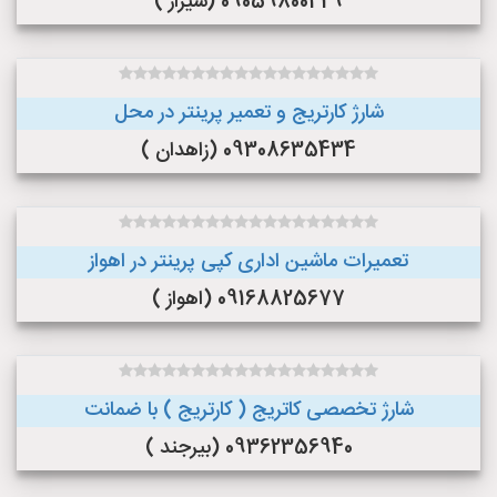
09059800429 (شیراز )
شارژ کارتریج و تعمیر پرینتر در محل
09308635434 (زاهدان )
تعمیرات ماشین اداری کپی پرینتر در اهواز
09168825677 (اهواز )
شارژ تخصصی کاتریج ( کارتریج ) با ضمانت
09362356940 (بیرجند )