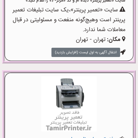
سایت «تعمیر پرینتر» دیده ام و کد «مرکز-4» را اعلام کنید»
سایت «تعمیر پرینتر»،یک سایت تبلیغات تعمیر
پرینتر است وهیچ‌گونه منفعت و مسئولیتی در قبال
معاملات شما ندارد.
مکان:
تهران - تهران
انتقال آگهی به اول لیست (افزایش بازدید)