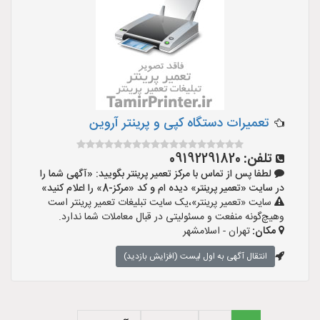
تعمیرات دستگاه کپی و پرینتر آروین
تلفن:
09192291820
لطفا پس از تماس با مرکز تعمیر پرینتر بگویید: «آگهی شما را
در سایت «تعمیر پرینتر» دیده ام و کد «مرکز-8» را اعلام کنید»
سایت «تعمیر پرینتر»،یک سایت تبلیغات تعمیر پرینتر است
وهیچ‌گونه منفعت و مسئولیتی در قبال معاملات شما ندارد.
مکان:
تهران - اسلامشهر
انتقال آگهی به اول لیست (افزایش بازدید)