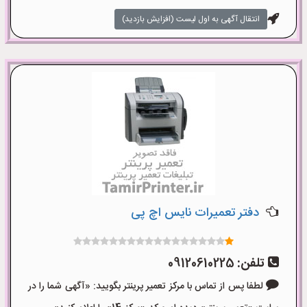
انتقال آگهی به اول لیست (افزایش بازدید)
دفتر تعمیرات نایس اچ پی
تلفن:
09120610225
لطفا پس از تماس با مرکز تعمیر پرینتر بگویید: «آگهی شما را در