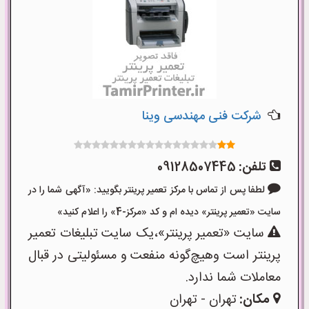
شرکت فنی مهندسی وینا
تلفن:
09128507445
لطفا پس از تماس با مرکز تعمیر پرینتر بگویید: «آگهی شما را در
سایت «تعمیر پرینتر» دیده ام و کد «مرکز-4» را اعلام کنید»
سایت «تعمیر پرینتر»،یک سایت تبلیغات تعمیر
پرینتر است وهیچ‌گونه منفعت و مسئولیتی در قبال
معاملات شما ندارد.
مکان:
تهران - تهران