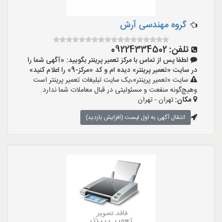
گروه مهندسی آرش
تلفن:
09224334502
لطفا پس از تماس با مرکز تعمیر پرینتر بگویید: «آگهی شما را
در سایت «تعمیر پرینتر» دیده ام و کد «مرکز-9» را اعلام کنید»
سایت «تعمیر پرینتر»،یک سایت تبلیغات تعمیر پرینتر است
وهیچ‌گونه منفعت و مسئولیتی در قبال معاملات شما ندارد.
مکان:
تهران - تهران
انتقال آگهی به اول لیست (افزایش بازدید)