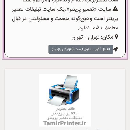
سایت «تعمیر پرینتر» دیده ام و کد «مرکز-14» را اعلام کنید»
سایت «تعمیر پرینتر»،یک سایت تبلیغات تعمیر
پرینتر است وهیچ‌گونه منفعت و مسئولیتی در قبال
معاملات شما ندارد.
مکان:
تهران - تهران
انتقال آگهی به اول لیست (افزایش بازدید)