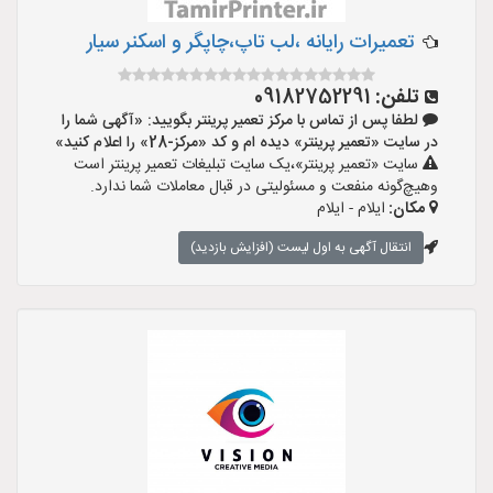
تعمیرات رایانه ،لب تاپ،چاپگر و اسکنر سیار
تلفن:
09182752291
لطفا پس از تماس با مرکز تعمیر پرینتر بگویید: «آگهی شما را
در سایت «تعمیر پرینتر» دیده ام و کد «مرکز-28» را اعلام کنید»
سایت «تعمیر پرینتر»،یک سایت تبلیغات تعمیر پرینتر است
وهیچ‌گونه منفعت و مسئولیتی در قبال معاملات شما ندارد.
مکان:
ایلام - ایلام
انتقال آگهی به اول لیست (افزایش بازدید)