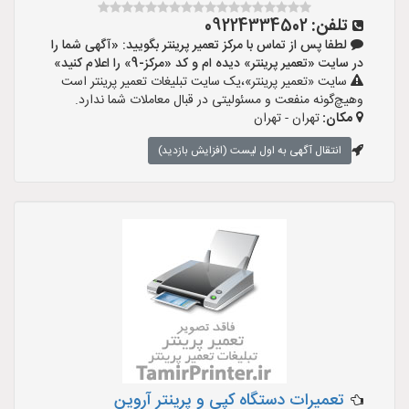
تلفن:
09224334502
لطفا پس از تماس با مرکز تعمیر پرینتر بگویید: «آگهی شما را
در سایت «تعمیر پرینتر» دیده ام و کد «مرکز-9» را اعلام کنید»
سایت «تعمیر پرینتر»،یک سایت تبلیغات تعمیر پرینتر است
وهیچ‌گونه منفعت و مسئولیتی در قبال معاملات شما ندارد.
مکان:
تهران - تهران
انتقال آگهی به اول لیست (افزایش بازدید)
تعمیرات دستگاه کپی و پرینتر آروین