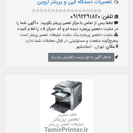
تعمیرات دستگاه کپی و پرینتر آروین
تلفن:
09192291820
لطفا پس از تماس با مرکز تعمیر پرینتر بگویید: «آگهی شما را
در سایت «تعمیر پرینتر» دیده ام و کد «مرکز-8» را اعلام کنید»
سایت «تعمیر پرینتر»،یک سایت تبلیغات تعمیر پرینتر است
وهیچ‌گونه منفعت و مسئولیتی در قبال معاملات شما ندارد.
مکان:
تهران - اسلامشهر
انتقال آگهی به اول لیست (افزایش بازدید)