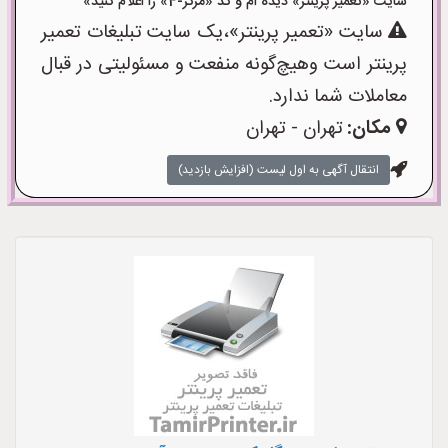
سایت «تعمیر پرینتر» دیده ام و کد «مرکز-4» را اعلام کنید»
سایت «تعمیر پرینتر»،یک سایت تبلیغات تعمیر
پرینتر است وهیچ‌گونه منفعت و مسئولیتی در قبال
معاملات شما ندارد.
مکان:
تهران - تهران
انتقال آگهی به اول لیست (افزایش بازدید)