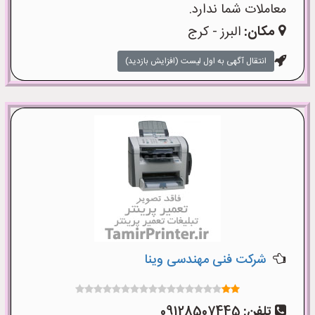
معاملات شما ندارد.
مکان:
البرز - کرج
انتقال آگهی به اول لیست (افزایش بازدید)
شرکت فنی مهندسی وینا
تلفن:
09128507445