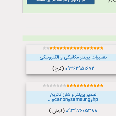
درج آگهی و نام شما در این صفحه
 نام
تعمیرات پرینتر مکانیکی و الکترونیکی
09362951672
(کرج)
تعمیر پرینتر و شارژ کاتریج
hpوsamsungوcanonو...
09397605388
(کرمان )