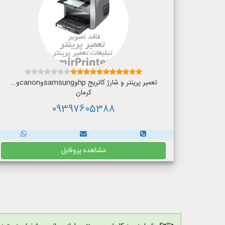
تعمیر پرینتر و شارژ کاتریج hpوsamsungوcanonو...
کرمان
09397605388
مشاهده پروفایل