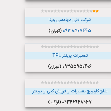
شرکت فنی مهندسی وینا
09128507445
(تهران)
تعمیرات پرینتر TPL
09355950406 (تهران)
شارژ کارتریج تعمیرات و فروش کپی و پرینتر
09366948947 (اراک )