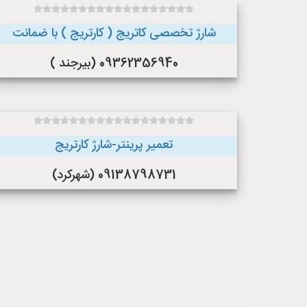
شارژ تخصصی کاتریج ( کارتریج ) با ضمانت
09362356940 (بیرجند )
تعمیر پرینتر-شارژ کارتریج
09138798731 (شهرکرد)