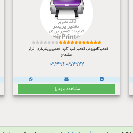
تعمیرکامپیوتر، تعمیر لب تاب، تعمیرپرینتر،نرم افزار...
سنندج
09394052922
مشاهده پروفایل