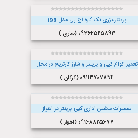
پرینترلیزری تک کاره اچ پی مدل 15a
09362525893 (ساری )
تعمیر انواع کپی و پرینتر و شارژ کارتریج در محل
09113707894 (گرگان )
تعمیرات ماشین اداری کپی پرینتر در اهواز
09168825677 (اهواز )