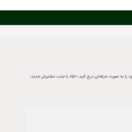
اگر به دنبال بازاریابی مؤثر در حوزه پوشاک هستید، LebasAra.ir بهترین انتخاب است.<br> این سایت به شما کمک می‌کند تا به راحتی تبلیغات خود را به صورت حرفه‌ای درج کنید.<br> با جذب مشتریان جدید،