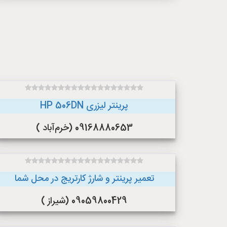
پرینتر لیزری HP 506DN
09168880653 (خرم‌آباد )
تعمیر پرینتر و شارژ کارتریج در محل شما
09059800429 (شیراز )