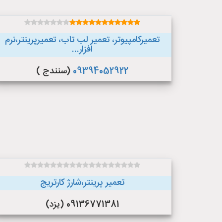
تعمیرکامپیوتر، تعمیر لب تاب، تعمیرپرینتر،نرم
افزار...
09394052922
(سنندج )
تعمیر پرینتر،شارژ کارتریج
09136771381 (یزد)