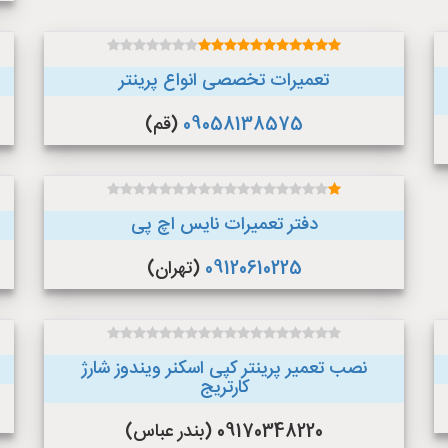
تعمیرات تخصصی انواع پرینتر
09058138575
(قم)
دفتر تعمیرات نایس اچ پی
09120610225
(تهران)
نصب تعمیر پرینتر کپی اسکنر ویندوز شارژ
کارتریج
09170348220 (بندر عباس)