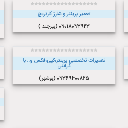
تعمیر پرینتر و شارژ کارتریج
09018093923 (بیرجند )
تعمیرات تخصصی پرینتر،کپی،فکس و.. با
گارانتی
09369400825 (بوشهر)