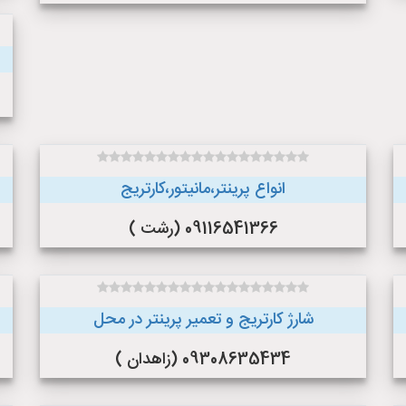
انواع پرینتر،مانیتور،کارتریج
09116541366 (رشت )
شارژ کارتریج و تعمیر پرینتر در محل
09308635434 (زاهدان )