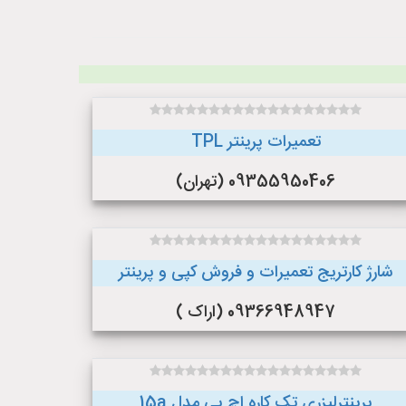
تعمیرات پرینتر TPL
09355950406 (تهران)
شارژ کارتریج تعمیرات و فروش کپی و پرینتر
09366948947 (اراک )
پرینترلیزری تک کاره اچ پی مدل 15a