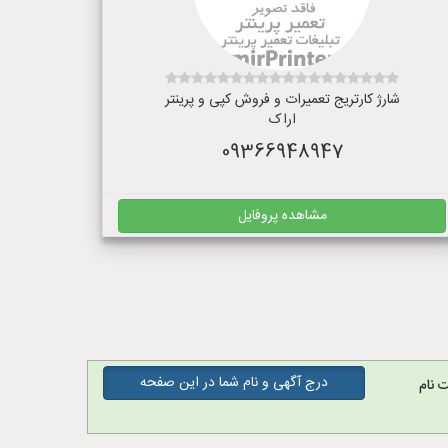
شارژ کارتریج تعمیرات و فروش کپی و پرینتر
اراک
09366948947
مشاهده پروفایل
درج آگهی و نام شما در این صفحه
 نام