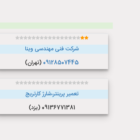
شرکت فنی مهندسی وینا
09128507445
(تهران)
تعمیر پرینتر،شارژ کارتریج
09136771381 (یزد)