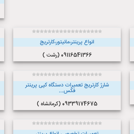
انواع پرینتر،مانیتور،کارتریج
09116541366 (رشت )
شارژ کارتریج تعمیرات دستگاه کپی پرینتر
فکس...
09339174675 (کرمانشاه )