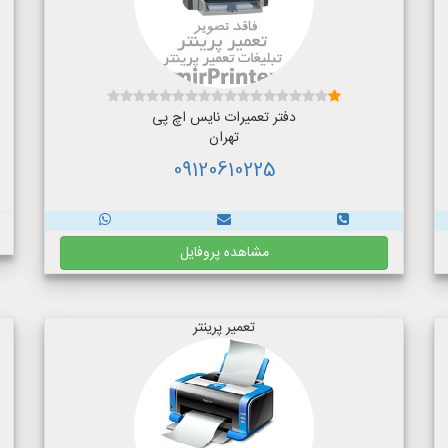
دفتر تعمیرات نایس اچ پی
تهران
09120610225
مشاهده پروفایل
تعمیر پرینتر