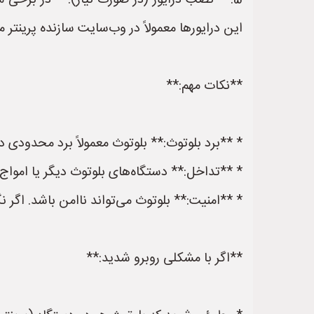
5. **نصب درایور (در صورت نیاز):** در برخی م
این درایورها معمولاً در وب‌سایت سازنده پرینتر 
**نکات مهم:**
* **برد بلوتوث:** بلوتوث معمولاً برد محدودی دارد (حدود 10 متر). بنابراین، دستگاه و پرینتر باید در محدوده مناسب
* **تداخل:** دستگاه‌های بلوتوث دیگر یا امواج
* **امنیت:** بلوتوث می‌تواند ناامن باشد. اگر ن
**اگر با مشکلی روبرو شدید:**