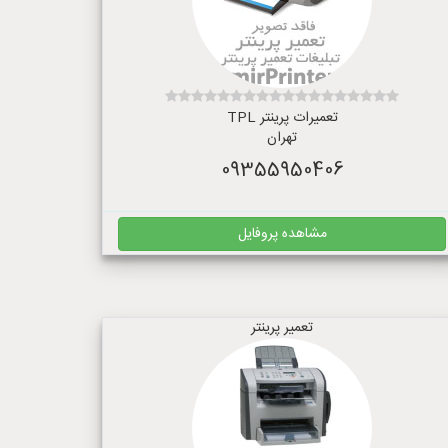
تعمیرات پرینتر TPL
تهران
09355950406
مشاهده پروفایل
تعمیر پرینتر