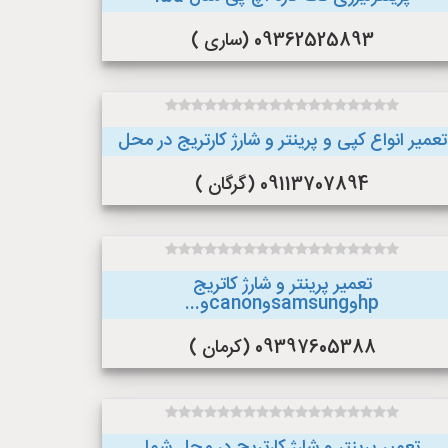
09362525893 (ساری )
تعمیر انواع کپی و پرینتر و شارژ کارتریج در محل
09113707894 (گرگان )
تعمیر پرینتر و شارژ کاتریج
hpوsamsungوcanonو...
09397605388 (کرمان )