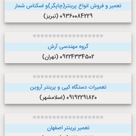
تعمیر و فروش انواع پرینتر(چاپگر)و اسکناس شمار
09360084229 (تبریز)
گروه مهندسی آرش
09224334502 (تهران)
تعمیرات دستگاه کپی و پرینتر آروین
09192291820 (اسلامشهر)
تعمیر پرینتر اصفهان