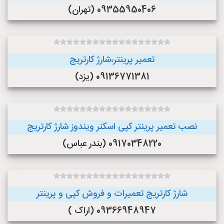
09355950406 (تهران)
تعمیر پرینتر،شارژ کارتریج
09136771381 (یزد)
نصب تعمیر پرینتر کپی اسکنر ویندوز شارژ کارتریج
09170348220 (بندر عباس)
شارژ کارتریج تعمیرات و فروش کپی و پرینتر
09366948947 (اراک )