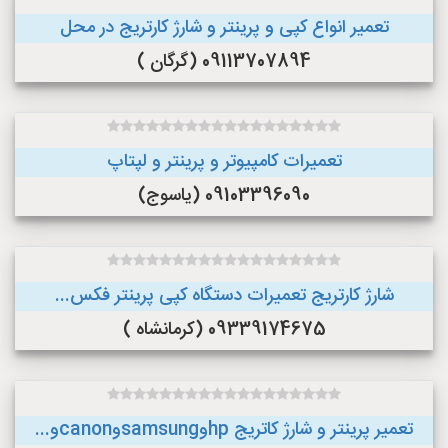
تعمیر انواع کپی و پرینتر و شارژ کارتریج در محل
09113707894 (گرگان )
تعمیرات کامپیوتر و پرینتر و لپتاپ
09103396090 (یاسوج)
شارژ کارتریج تعمیرات دستگاه کپی پرینتر فکس...
09339174675 (کرمانشاه )
تعمیر پرینتر و شارژ کاتریج hpوsamsungوcanonو...