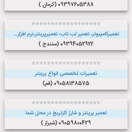
09397605388 (کرمان )
تعمیرکامپیوتر، تعمیر لب تاب، تعمیرپرینتر،نرم افزار...
09394052922 (سنندج )
تعمیرات تخصصی انواع پرینتر
09058138575 (قم)
تعمیر پرینتر و شارژ کارتریج در محل شما
09059800429 (شیراز )