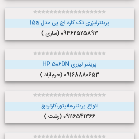
پرینترلیزری تک کاره اچ پی مدل 15a
09362525893 (ساری )
پرینتر لیزری HP 506DN
09168880653 (خرم‌آباد )
انواع پرینتر،مانیتور،کارتریج
09116541366 (رشت )