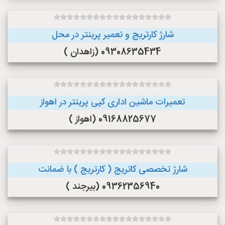
شارژ کارتریج و تعمیر پرینتر در محل
09308635434 (زاهدان )
تعمیرات ماشین اداری کپی پرینتر در اهواز
09168825677 (اهواز )
شارژ تخصصی کاتریج ( کارتریج ) با ضمانت
09362356940 (بیرجند )