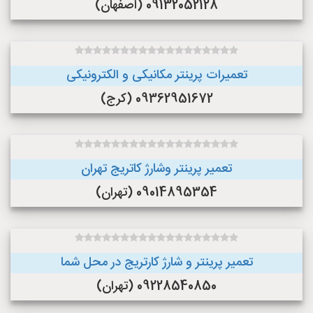
09132052128 (اصفهان)
تعمیرات پرینتر مکانیکی و الکترونیکی
09362951672 (کرج)
تعمیر پرینتر وشارژ کاتریج تهران
09014895354 (تهران)
تعمیر پرینتر و شارژ کارتریج در محل شما
09228540850 (تهران)