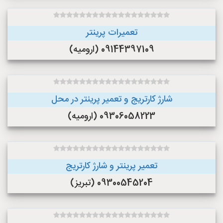
تعمیرات پرینتر
09144397109 (ارومیه)
شارژ کارتریج و تعمیر پرینتر در محل
09306058223 (ارومیه)
تعمیر پرینتر و شارژ کارتریج
09300545204 (تبریز)