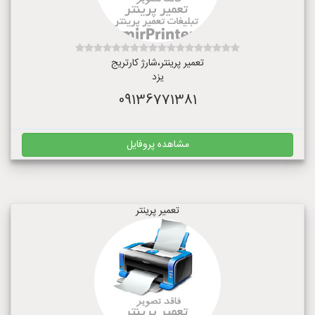
تعمیر پرینتر،شارژ کارتریج
یزد
09136771381
مشاهده پروفایل
تعمیر پرینتر