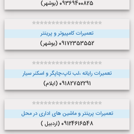
09369400825 (بوشهر)
تعمیرات کامپیوتر و پرینتر
09172353552 (بوشهر)
تعمیرات رایانه ،لب تاپ،چاپگر و اسکنر سیار
09182752291 (ایلام)
تعمیرات پرینتر و ماشین های اداری در محل
09124616548 (اردبیل )