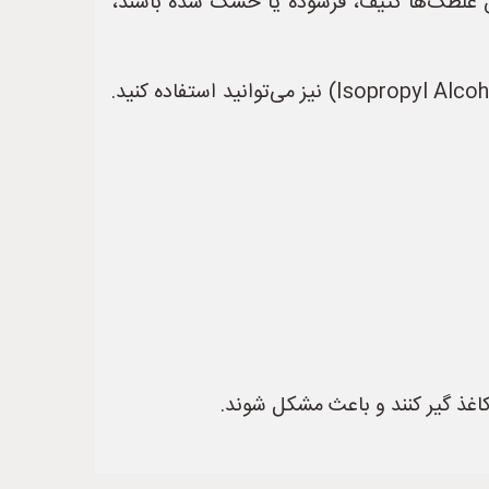
این غلطک‌ها کثیف، فرسوده یا خشک شده باشند،
* **راه حل:** غلطک‌ها را با یک پارچه نرم و بدون پرز که کمی مرطوب شده تمیز کنید. از الکل ایزوپروپیل (Isopropyl Alcohol) نیز می‌توانید استفاده کنید.
 کاغذ گیر کنند و باعث مشکل شوند.