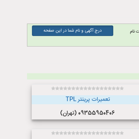
درج آگهی و نام شما در این صفحه
 نام
تعمیرات پرینتر TPL
09355950406 (تهران)