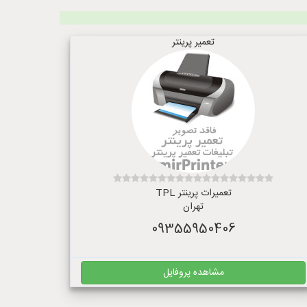
تعمیر پرینتر
تعمیرات پرینتر TPL
تهران
09355950406
مشاهده پروفایل