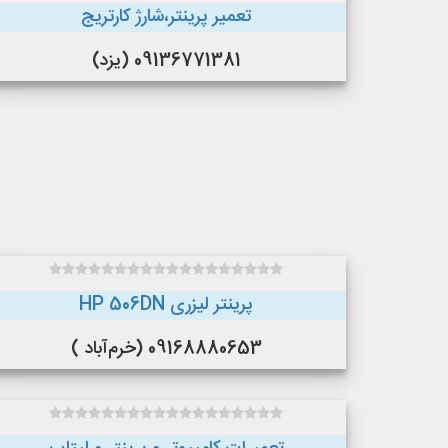
تعمیر پرینتر،شارژ کارتریج
09136771381 (یزد)
پرینتر لیزری HP 506DN
09168880653 (خرم‌آباد )