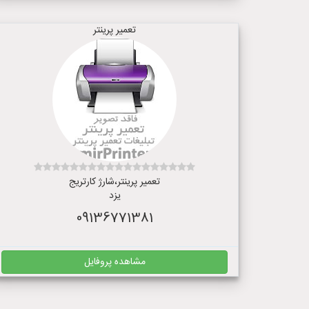
تعمیر پرینتر
تعمیر پرینتر،شارژ کارتریج
یزد
09136771381
مشاهده پروفایل