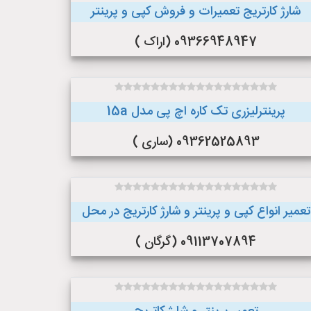
شارژ کارتریج تعمیرات و فروش کپی و پرینتر
09366948947 (اراک )
پرینترلیزری تک کاره اچ پی مدل 15a
09362525893 (ساری )
تعمیر انواع کپی و پرینتر و شارژ کارتریج در محل
09113707894 (گرگان )