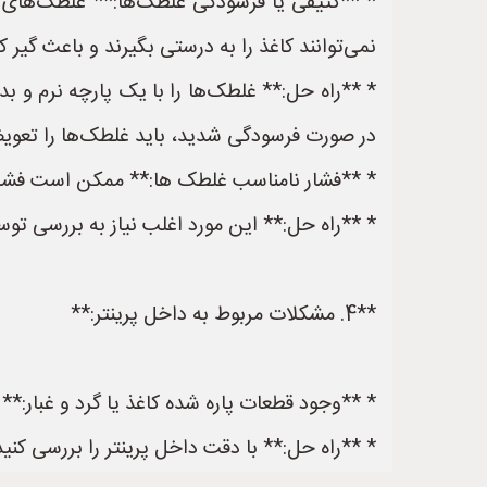
* **کثیفی یا فرسودگی غلطک‌ها:** غلطک‌های تغ
نمی‌توانند کاغذ را به درستی بگیرند و باعث گیر 
در صورت فرسودگی شدید، باید غلطک‌ها را تعوی
* **فشار نامناسب غلطک ها:** ممکن است فشار
* **راه حل:** این مورد اغلب نیاز به بررسی تو
**4. مشکلات مربوط به داخل پرینتر:**
* **وجود قطعات پاره شده کاغذ یا گرد و غبار:** 
* **راه حل:** با دقت داخل پرینتر را بررسی کنید 