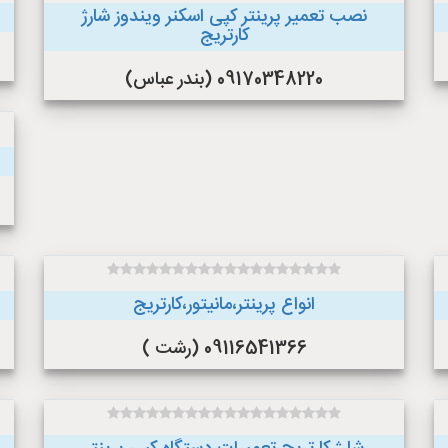
نصب تعمیر پرینتر کپی اسکنر ویندوز شارژ
کارتریج
09170348220 (بندر عباس)
انواع پرینتر،مانیتور،کارتریج
09116541366 (رشت )