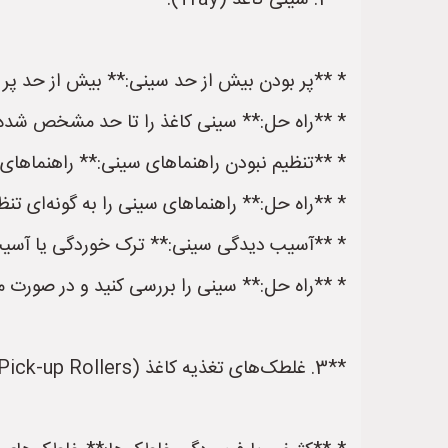
**2. سینی کاغذ (Tray):**
* **پر بودن بیش از حد سینی:** بیش از حد پر ک
* **راه حل:** سینی کاغذ را تا حد مشخص شده پ
* **تنظیم نبودن راهنماهای سینی:** راهنماهای س
* **راه حل:** راهنماهای سینی را به گونه‌ای تن
* **آسیب دیدگی سینی:** ترک خوردگی یا آسیب 
* **راه حل:** سینی را بررسی کنید و در صورت 
**3. غلطک‌های تغذیه کاغذ (Pick-up Rollers):**