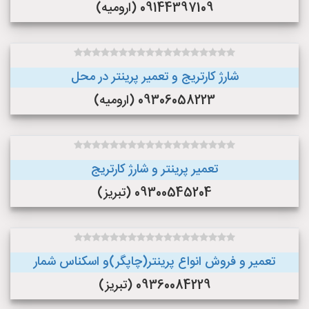
09144397109 (ارومیه)
شارژ کارتریج و تعمیر پرینتر در محل
09306058223 (ارومیه)
تعمیر پرینتر و شارژ کارتریج
09300545204 (تبریز)
تعمیر و فروش انواع پرینتر(چاپگر)و اسکناس شمار
09360084229 (تبریز)