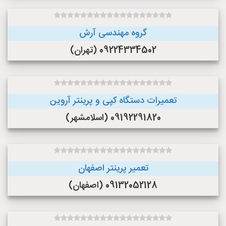
گروه مهندسی آرش
09224334502 (تهران)
تعمیرات دستگاه کپی و پرینتر آروین
09192291820 (اسلامشهر)
تعمیر پرینتر اصفهان
09132052128 (اصفهان)