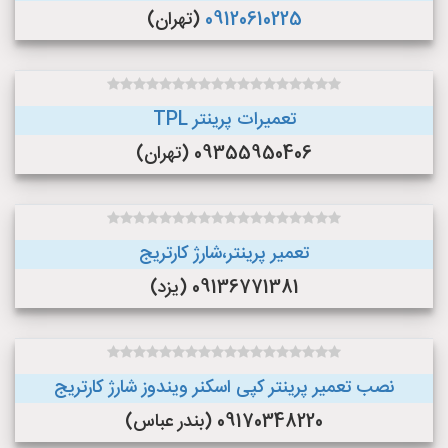
09120610225
(تهران)
تعمیرات پرینتر TPL
09355950406 (تهران)
تعمیر پرینتر،شارژ کارتریج
09136771381 (یزد)
نصب تعمیر پرینتر کپی اسکنر ویندوز شارژ کارتریج
09170348220 (بندر عباس)