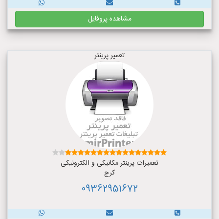
مشاهده پروفایل
تعمیر پرینتر
تعمیرات پرینتر مکانیکی و الکترونیکی
کرج
09362951672