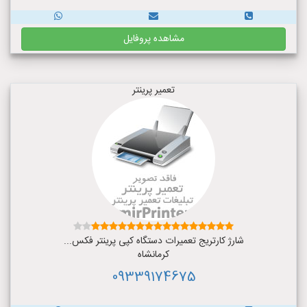
مشاهده پروفایل
تعمیر پرینتر
شارژ کارتریج تعمیرات دستگاه کپی پرینتر فکس...
کرمانشاه
09339174675