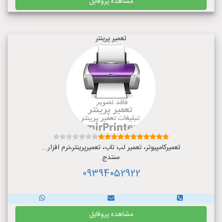
مشاهده پروفایل
تعمیر پرینتر
تعمیرکامپیوتر، تعمیر لب تاب، تعمیرپرینتر،نرم افزار...
سنندج
09394052922
مشاهده پروفایل