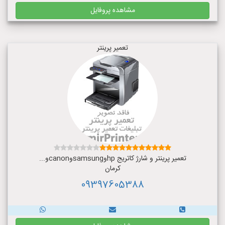
مشاهده پروفایل
تعمیر پرینتر
تعمیر پرینتر و شارژ کاتریج hpوsamsungوcanonو...
کرمان
09397605388