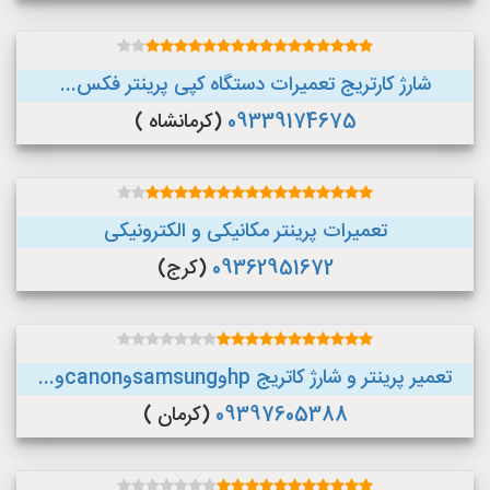
شارژ کارتریج تعمیرات دستگاه کپی پرینتر فکس...
09339174675
(کرمانشاه )
تعمیرات پرینتر مکانیکی و الکترونیکی
09362951672
(کرج)
تعمیر پرینتر و شارژ کاتریج hpوsamsungوcanonو...
09397605388
(کرمان )