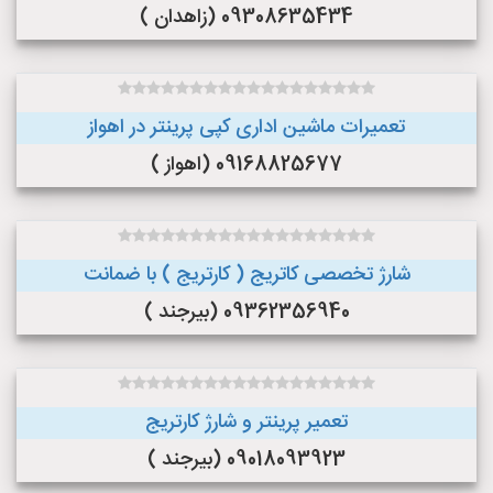
09308635434 (زاهدان )
تعمیرات ماشین اداری کپی پرینتر در اهواز
09168825677 (اهواز )
شارژ تخصصی کاتریج ( کارتریج ) با ضمانت
09362356940 (بیرجند )
تعمیر پرینتر و شارژ کارتریج
09018093923 (بیرجند )