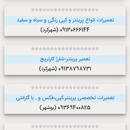
تعمیرات انواع پرینتر و کپی رنگی و سیاه و سفید
09130666144 (شهرکرد)
تعمیر پرینتر-شارژ کارتریج
09138798731 (شهرکرد)
تعمیرات تخصصی پرینتر،کپی،فکس و.. با گارانتی
09369400825 (بوشهر)