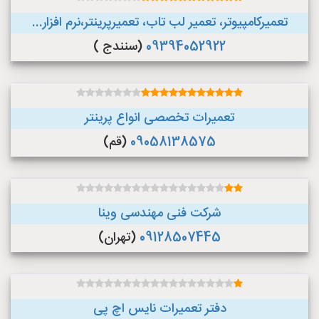
تعمیرکامپیوتر، تعمیر لب تاب، تعمیرپرینتر،نرم افزار...
09394052922
(سنندج )
تعمیرات تخصصی انواع پرینتر
09058138575
(قم)
شرکت فنی مهندسی وینا
09128507445
(تهران)
دفتر تعمیرات نایس اچ پی