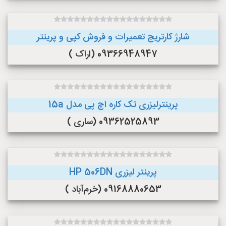
شارژ کارتریج تعمیرات و فروش کپی و پرینتر
09366948947 (اراک )
پرینترلیزری تک کاره اچ پی مدل 15a
09362525893 (ساری )
پرینتر لیزری HP 506DN
09168880653 (خرم‌آباد )