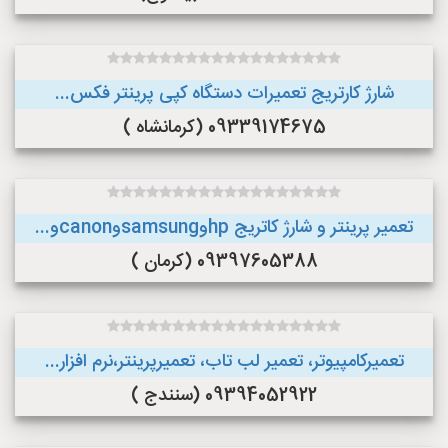
شارژ کارتریج تعمیرات دستگاه کپی پرینتر فکس...
09339174675 (کرمانشاه )
تعمیر پرینتر و شارژ کاتریج hpوsamsungوcanonو...
09397605388 (کرمان )
تعمیرکامپیوتر، تعمیر لب تاب، تعمیرپرینتر،نرم افزار...
09394052922 (سنندج )