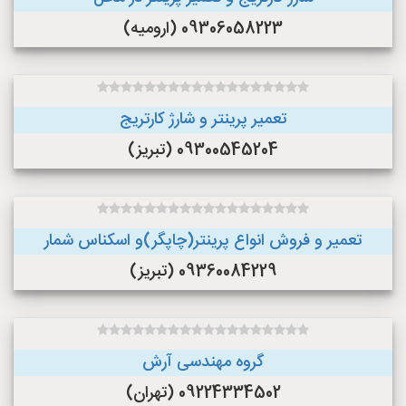
09306058223 (ارومیه)
تعمیر پرینتر و شارژ کارتریج
09300545204 (تبریز)
تعمیر و فروش انواع پرینتر(چاپگر)و اسکناس شمار
09360084229 (تبریز)
گروه مهندسی آرش
09224334502 (تهران)