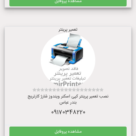
مشاهده پروفایل
تعمیر پرینتر
نصب تعمیر پرینتر کپی اسکنر ویندوز شارژ کارتریج
بندر عباس
09170348220
مشاهده پروفایل