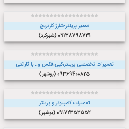
تعمیر پرینتر-شارژ کارتریج
09138798731 (شهرکرد)
تعمیرات تخصصی پرینتر،کپی،فکس و.. با گارانتی
09369400825 (بوشهر)
تعمیرات کامپیوتر و پرینتر
09172353552 (بوشهر)