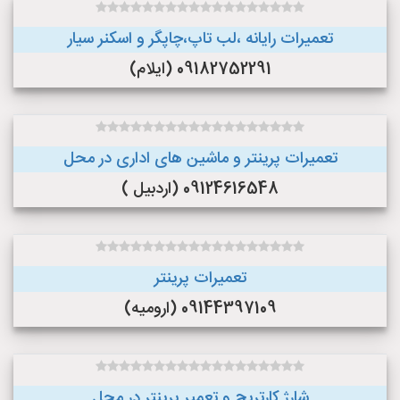
تعمیرات رایانه ،لب تاپ،چاپگر و اسکنر سیار
09182752291 (ایلام)
تعمیرات پرینتر و ماشین های اداری در محل
09124616548 (اردبیل )
تعمیرات پرینتر
09144397109 (ارومیه)
شارژ کارتریج و تعمیر پرینتر در محل