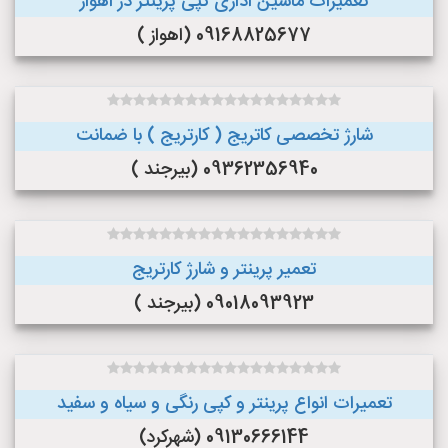
تعمیرات ماشین اداری کپی پرینتر در اهواز
09168825677 (اهواز )
شارژ تخصصی کاتریج ( کارتریج ) با ضمانت
09362356940 (بیرجند )
تعمیر پرینتر و شارژ کارتریج
09018093923 (بیرجند )
تعمیرات انواع پرینتر و کپی رنگی و سیاه و سفید
09130666144 (شهرکرد)