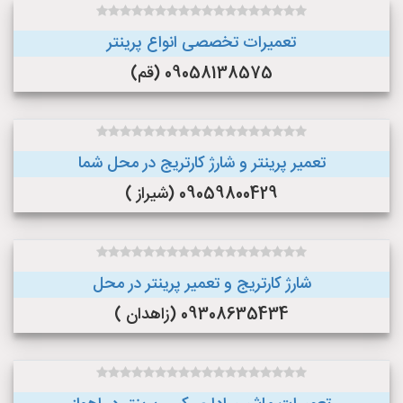
تعمیرات تخصصی انواع پرینتر
09058138575 (قم)
تعمیر پرینتر و شارژ کارتریج در محل شما
09059800429 (شیراز )
شارژ کارتریج و تعمیر پرینتر در محل
09308635434 (زاهدان )