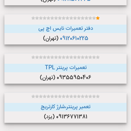
دفتر تعمیرات نایس اچ پی
09120610225
(تهران)
تعمیرات پرینتر TPL
09355950406 (تهران)
تعمیر پرینتر،شارژ کارتریج
09136771381 (یزد)