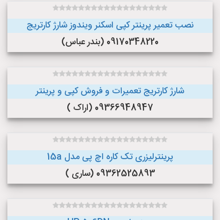
نصب تعمیر پرینتر کپی اسکنر ویندوز شارژ کارتریج
09170348220 (بندر عباس)
شارژ کارتریج تعمیرات و فروش کپی و پرینتر
09366948947 (اراک )
پرینترلیزری تک کاره اچ پی مدل 15a
09362525893 (ساری )