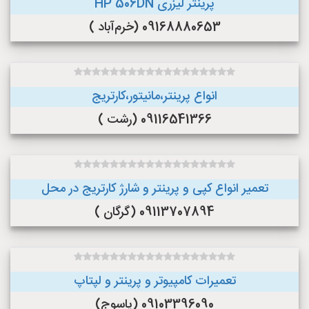
پرینتر لیزری HP 506DN
09168880653 (خرم‌آباد )
انواع پرینتر،مانیتور،کارتریج
09116541366 (رشت )
تعمیر انواع کپی و پرینتر و شارژ کارتریج در محل
09113707894 (گرگان )
تعمیرات کامپیوتر و پرینتر و لپتاپ
09103396090 (یاسوج)