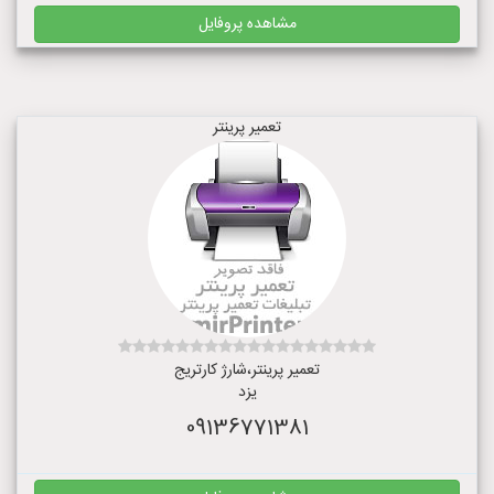
مشاهده پروفایل
تعمیر پرینتر
تعمیر پرینتر،شارژ کارتریج
یزد
09136771381