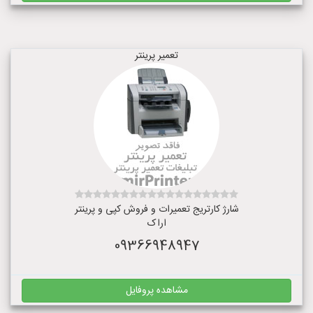
تعمیر پرینتر
شارژ کارتریج تعمیرات و فروش کپی و پرینتر
اراک
09366948947
مشاهده پروفایل