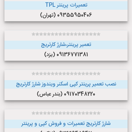
تعمیرات پرینتر TPL
09355950406 (تهران)
تعمیر پرینتر،شارژ کارتریج
09136771381 (یزد)
نصب تعمیر پرینتر کپی اسکنر ویندوز شارژ کارتریج
09170348220 (بندر عباس)
شارژ کارتریج تعمیرات و فروش کپی و پرینتر