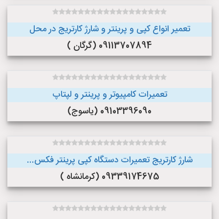
تعمیر انواع کپی و پرینتر و شارژ کارتریج در محل
09113707894 (گرگان )
تعمیرات کامپیوتر و پرینتر و لپتاپ
09103396090 (یاسوج)
شارژ کارتریج تعمیرات دستگاه کپی پرینتر فکس...
09339174675 (کرمانشاه )