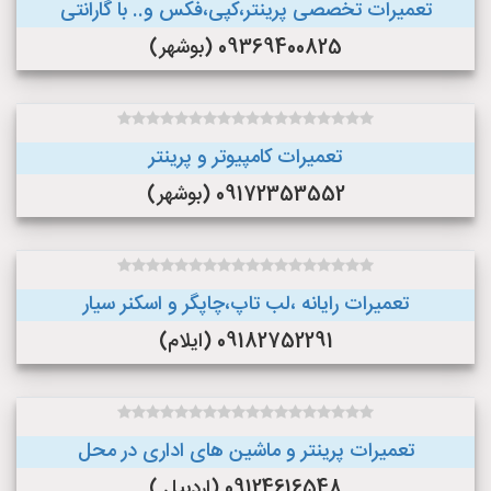
تعمیرات تخصصی پرینتر،کپی،فکس و.. با گارانتی
09369400825 (بوشهر)
تعمیرات کامپیوتر و پرینتر
09172353552 (بوشهر)
تعمیرات رایانه ،لب تاپ،چاپگر و اسکنر سیار
09182752291 (ایلام)
تعمیرات پرینتر و ماشین های اداری در محل
09124616548 (اردبیل )