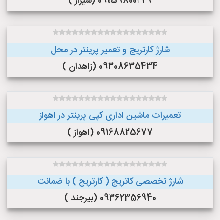
09059800429 (شیراز )
شارژ کارتریج و تعمیر پرینتر در محل
09308635434 (زاهدان )
تعمیرات ماشین اداری کپی پرینتر در اهواز
09168825677 (اهواز )
شارژ تخصصی کاتریج ( کارتریج ) با ضمانت
09362356940 (بیرجند )