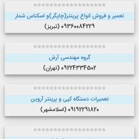
تعمیر و فروش انواع پرینتر(چاپگر)و اسکناس شمار
09360084229 (تبریز)
گروه مهندسی آرش
09224334502 (تهران)
تعمیرات دستگاه کپی و پرینتر آروین
09192291820 (اسلامشهر)