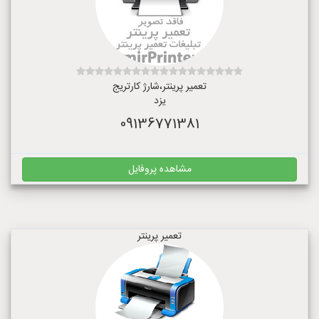
تعمیر پرینتر،شارژ کارتریج
یزد
09136771381
مشاهده پروفایل
تعمیر پرینتر