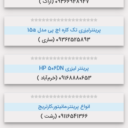
09366948947 (اراک )
پرینترلیزری تک کاره اچ پی مدل 15a
09362525893 (ساری )
پرینتر لیزری HP 506DN
09168880653 (خرم‌آباد )
انواع پرینتر،مانیتور،کارتریج
09116541366 (رشت )