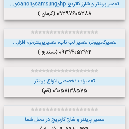
تعمیر پرینتر و شارژ کاتریج hpوsamsungوcanonو...
09397605388 (کرمان )
تعمیرکامپیوتر، تعمیر لب تاب، تعمیرپرینتر،نرم افزار...
09394052922 (سنندج )
تعمیرات تخصصی انواع پرینتر
09058138575 (قم)
تعمیر پرینتر و شارژ کارتریج در محل شما