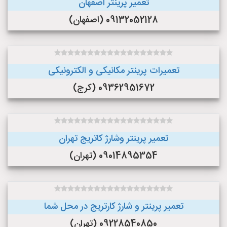
تعمیر پرینتر اصفهان
09132052128 (اصفهان)
تعمیرات پرینتر مکانیکی و الکترونیکی
09362951672 (کرج)
تعمیر پرینتر وشارژ کاتریج تهران
09014895354 (تهران)
تعمیر پرینتر و شارژ کارتریج در محل شما
09228540850 (تهران)