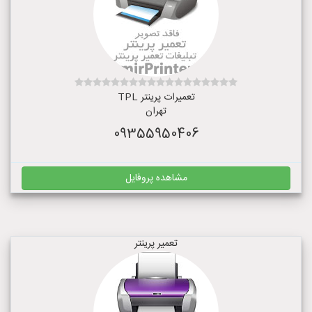
تعمیرات پرینتر TPL
تهران
09355950406
مشاهده پروفایل
تعمیر پرینتر