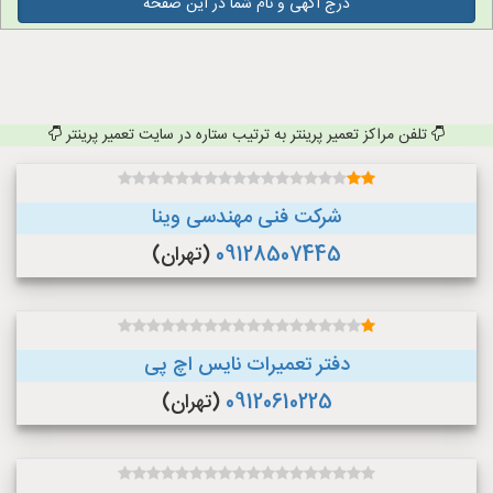
درج آگهی و نام شما در این صفحه
تلفن مراکز تعمیر پرینتر به ترتیب ستاره در سایت تعمیر پرینتر
شرکت فنی مهندسی وینا
09128507445
(تهران)
دفتر تعمیرات نایس اچ پی
09120610225
(تهران)